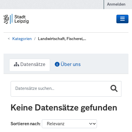
Zum Hauptinhalt wechseln
Anmelden
Kategorien
Landwirtschaft, Fischerei,...
Datensätze
Über uns
Keine Datensätze gefunden
Sortieren nach