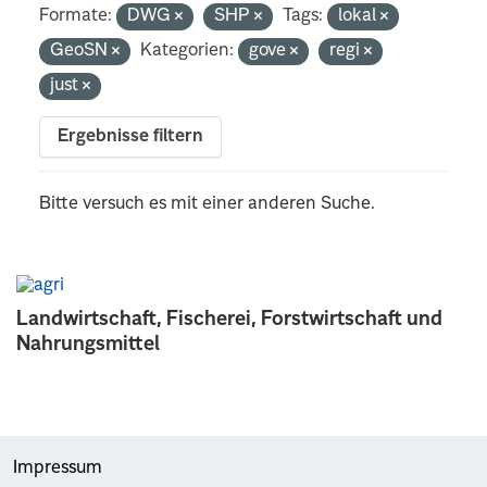
Formate:
DWG
SHP
Tags:
lokal
GeoSN
Kategorien:
gove
regi
just
Ergebnisse filtern
Bitte versuch es mit einer anderen Suche.
Landwirtschaft, Fischerei, Forstwirtschaft und
Nahrungsmittel
Impressum