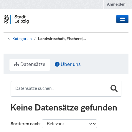
Zum Hauptinhalt wechseln
Anmelden
Kategorien
Landwirtschaft, Fischerei,...
Datensätze
Über uns
Keine Datensätze gefunden
Sortieren nach