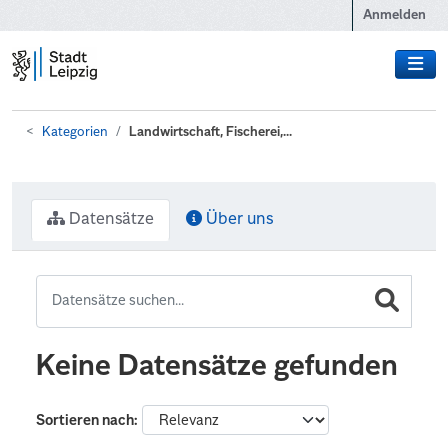
Zum Hauptinhalt wechseln
Anmelden
Kategorien
Landwirtschaft, Fischerei,...
Datensätze
Über uns
Keine Datensätze gefunden
Sortieren nach