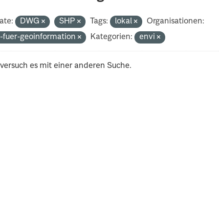
ate:
DWG
SHP
Tags:
lokal
Organisationen:
-fuer-geoinformation
Kategorien:
envi
 versuch es mit einer anderen Suche.