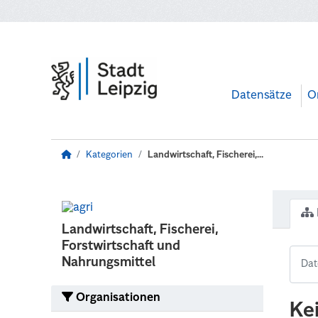
Zum Hauptinhalt wechseln
Datensätze
O
Kategorien
Landwirtschaft, Fischerei,...
Landwirtschaft, Fischerei,
Forstwirtschaft und
Nahrungsmittel
Organisationen
Ke