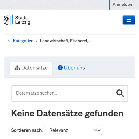
Zum Hauptinhalt wechseln
Anmelden
Kategorien
Landwirtschaft, Fischerei,...
Datensätze
Über uns
Keine Datensätze gefunden
Sortieren nach