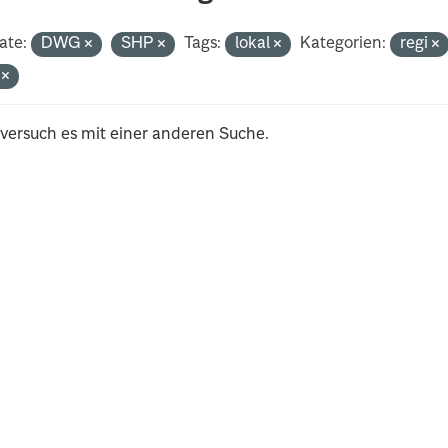
ate:
DWG
SHP
Tags:
lokal
Kategorien:
regi
i
 versuch es mit einer anderen Suche.