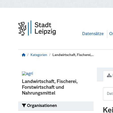
Zum Hauptinhalt wechseln
Datensätze
O
Kategorien
Landwirtschaft, Fischerei,...
Landwirtschaft, Fischerei,
Forstwirtschaft und
Nahrungsmittel
Organisationen
Ke