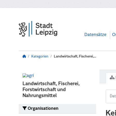
Zum Hauptinhalt wechseln
Datensätze
O
Kategorien
Landwirtschaft, Fischerei,...
Landwirtschaft, Fischerei,
Forstwirtschaft und
Nahrungsmittel
Organisationen
Ke