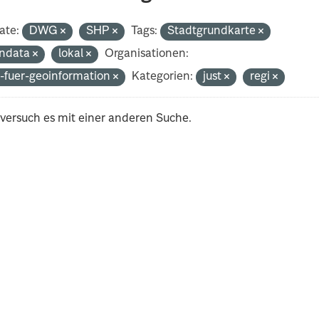
ate:
DWG
SHP
Tags:
Stadtgrundkarte
ndata
lokal
Organisationen:
-fuer-geoinformation
Kategorien:
just
regi
 versuch es mit einer anderen Suche.