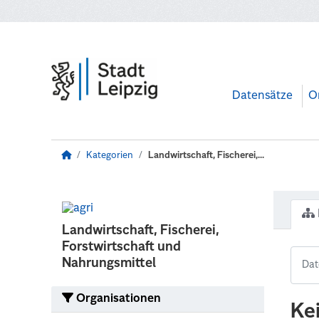
Zum Hauptinhalt wechseln
Datensätze
O
Kategorien
Landwirtschaft, Fischerei,...
Landwirtschaft, Fischerei,
Forstwirtschaft und
Nahrungsmittel
Organisationen
Ke