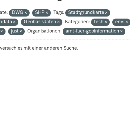
ate:
DWG
SHP
Tags:
Stadtgrundkarte
ndata
Geobasisdaten
Kategorien:
tech
envi
i
just
Organisationen:
amt-fuer-geoinformation
 versuch es mit einer anderen Suche.