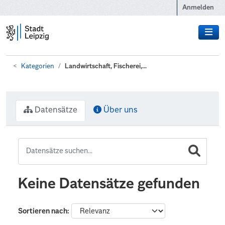
Zum Hauptinhalt wechseln
Anmelden
Kategorien
Landwirtschaft, Fischerei,...
Datensätze
Über uns
Keine Datensätze gefunden
Sortieren nach