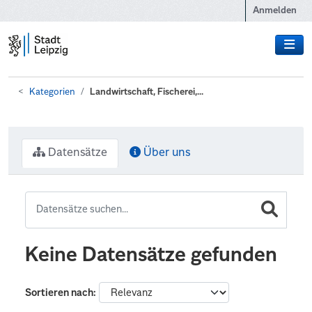
Zum Hauptinhalt wechseln
Anmelden
Kategorien
Landwirtschaft, Fischerei,...
Datensätze
Über uns
Keine Datensätze gefunden
Sortieren nach