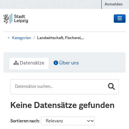
Zum Hauptinhalt wechseln
Anmelden
Kategorien
Landwirtschaft, Fischerei,...
Datensätze
Über uns
Keine Datensätze gefunden
Sortieren nach