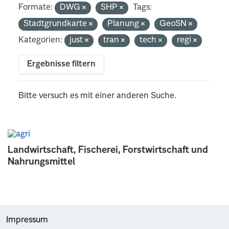
Formate:
DWG
SHP
Tags:
Stadtgrundkarte
Planung
GeoSN
Kategorien:
just
tran
tech
regi
Ergebnisse filtern
Bitte versuch es mit einer anderen Suche.
Landwirtschaft, Fischerei, Forstwirtschaft und
Nahrungsmittel
Impressum