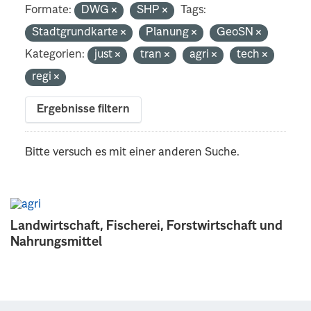
Formate:
DWG
SHP
Tags:
Stadtgrundkarte
Planung
GeoSN
Kategorien:
just
tran
agri
tech
regi
Ergebnisse filtern
Bitte versuch es mit einer anderen Suche.
Landwirtschaft, Fischerei, Forstwirtschaft und
Nahrungsmittel