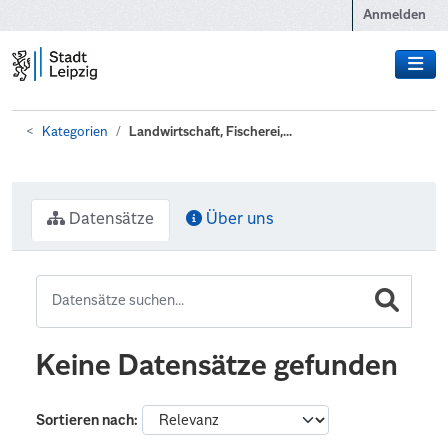
Zum Hauptinhalt wechseln
Anmelden
Kategorien
Landwirtschaft, Fischerei,...
Datensätze
Über uns
Keine Datensätze gefunden
Sortieren nach