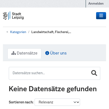
Zum Hauptinhalt wechseln
Anmelden
Kategorien
Landwirtschaft, Fischerei,...
Datensätze
Über uns
Keine Datensätze gefunden
Sortieren nach