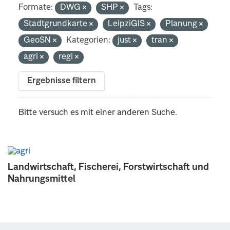
Formate:
DWG
SHP
Tags:
Stadtgrundkarte
LeipziGIS
Planung
GeoSN
Kategorien:
just
tran
agri
regi
Ergebnisse filtern
Bitte versuch es mit einer anderen Suche.
Landwirtschaft, Fischerei, Forstwirtschaft und
Nahrungsmittel