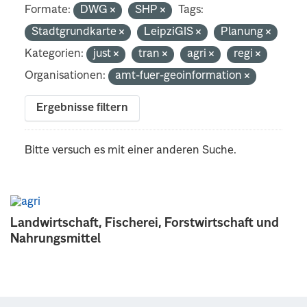
Formate:
DWG
SHP
Tags:
Stadtgrundkarte
LeipziGIS
Planung
Kategorien:
just
tran
agri
regi
Organisationen:
amt-fuer-geoinformation
Ergebnisse filtern
Bitte versuch es mit einer anderen Suche.
Landwirtschaft, Fischerei, Forstwirtschaft und
Nahrungsmittel