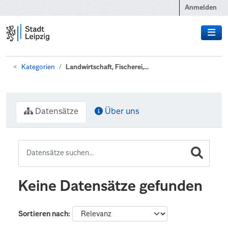
Zum Hauptinhalt wechseln
Anmelden
Kategorien
Landwirtschaft, Fischerei,...
Datensätze
Über uns
Keine Datensätze gefunden
Sortieren nach