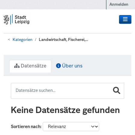
Zum Hauptinhalt wechseln
Anmelden
Kategorien
Landwirtschaft, Fischerei,...
Datensätze
Über uns
Keine Datensätze gefunden
Sortieren nach