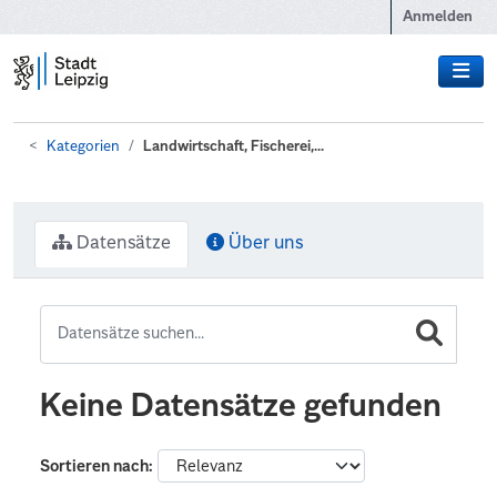
Zum Hauptinhalt wechseln
Anmelden
Kategorien
Landwirtschaft, Fischerei,...
Datensätze
Über uns
Keine Datensätze gefunden
Sortieren nach