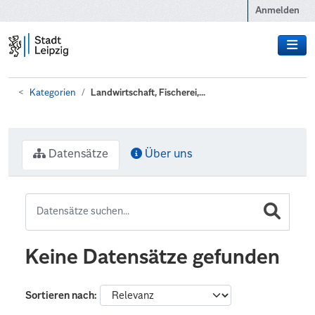
Zum Hauptinhalt wechseln
Anmelden
Kategorien
Landwirtschaft, Fischerei,...
Datensätze
Über uns
Keine Datensätze gefunden
Sortieren nach