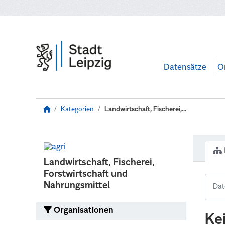
Zum Hauptinhalt wechseln
Datensätze
O
Kategorien
Landwirtschaft, Fischerei,...
Landwirtschaft, Fischerei,
Forstwirtschaft und
Nahrungsmittel
Organisationen
Ke