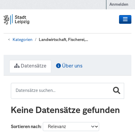
Zum Hauptinhalt wechseln
Anmelden
Kategorien
Landwirtschaft, Fischerei,...
Datensätze
Über uns
Keine Datensätze gefunden
Sortieren nach