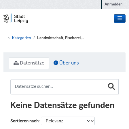
Zum Hauptinhalt wechseln
Anmelden
Kategorien
Landwirtschaft, Fischerei,...
Datensätze
Über uns
Keine Datensätze gefunden
Sortieren nach