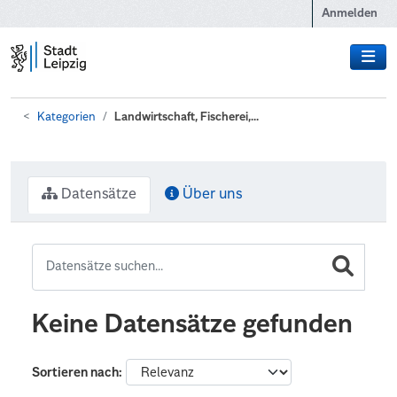
Zum Hauptinhalt wechseln
Anmelden
Kategorien
Landwirtschaft, Fischerei,...
Datensätze
Über uns
Keine Datensätze gefunden
Sortieren nach