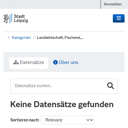
Zum Hauptinhalt wechseln
Anmelden
Kategorien
Landwirtschaft, Fischerei,...
Datensätze
Über uns
Keine Datensätze gefunden
Sortieren nach