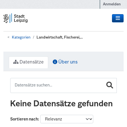
Zum Hauptinhalt wechseln
Anmelden
Kategorien
Landwirtschaft, Fischerei,...
Datensätze
Über uns
Keine Datensätze gefunden
Sortieren nach