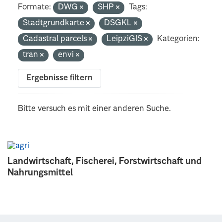
Formate:
DWG
SHP
Tags:
Stadtgrundkarte
DSGKL
Cadastral parcels
LeipziGIS
Kategorien:
tran
envi
Ergebnisse filtern
Bitte versuch es mit einer anderen Suche.
Landwirtschaft, Fischerei, Forstwirtschaft und
Nahrungsmittel