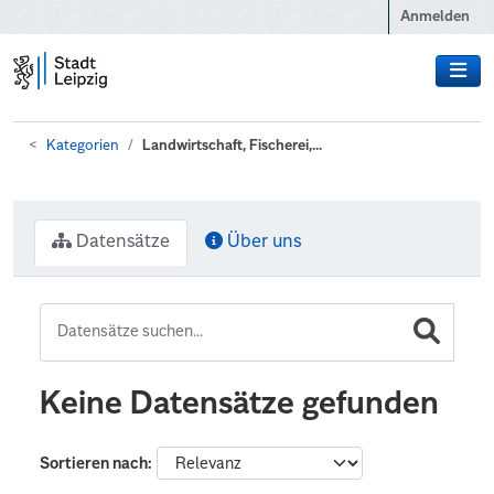
Zum Hauptinhalt wechseln
Anmelden
Kategorien
Landwirtschaft, Fischerei,...
Datensätze
Über uns
Keine Datensätze gefunden
Sortieren nach