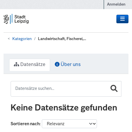
Zum Hauptinhalt wechseln
Anmelden
Kategorien
Landwirtschaft, Fischerei,...
Datensätze
Über uns
Keine Datensätze gefunden
Sortieren nach