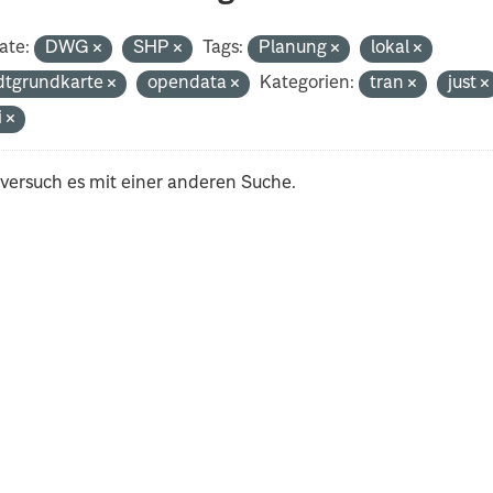
ate:
DWG
SHP
Tags:
Planung
lokal
dtgrundkarte
opendata
Kategorien:
tran
just
i
 versuch es mit einer anderen Suche.