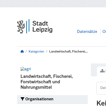
Zum Hauptinhalt wechseln
Datensätze
O
Kategorien
Landwirtschaft, Fischerei,...
Landwirtschaft, Fischerei,
Forstwirtschaft und
Nahrungsmittel
Organisationen
Ke