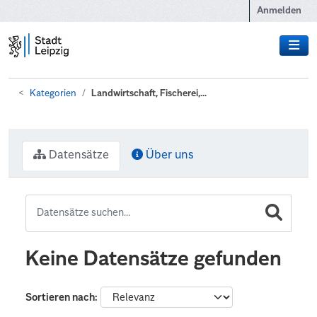
Zum Hauptinhalt wechseln
Anmelden
Kategorien
Landwirtschaft, Fischerei,...
Datensätze
Über uns
Keine Datensätze gefunden
Sortieren nach