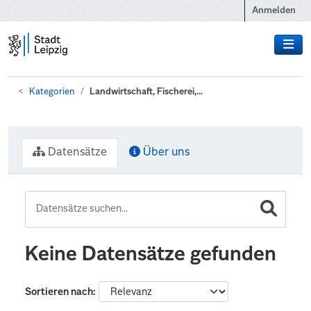
Zum Hauptinhalt wechseln
Anmelden
Kategorien
Landwirtschaft, Fischerei,...
Datensätze
Über uns
Keine Datensätze gefunden
Sortieren nach