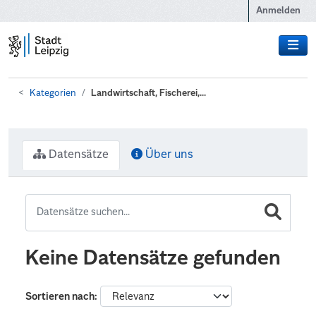
Zum Hauptinhalt wechseln
Anmelden
Kategorien
Landwirtschaft, Fischerei,...
Datensätze
Über uns
Keine Datensätze gefunden
Sortieren nach