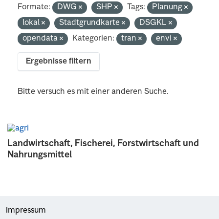
Formate:
DWG
SHP
Tags:
Planung
lokal
Stadtgrundkarte
DSGKL
opendata
Kategorien:
tran
envi
Ergebnisse filtern
Bitte versuch es mit einer anderen Suche.
Landwirtschaft, Fischerei, Forstwirtschaft und
Nahrungsmittel
Impressum