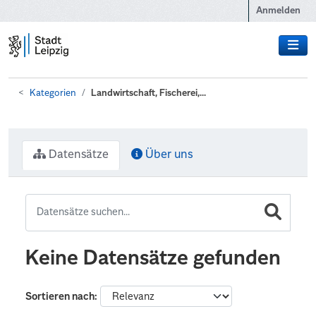
Zum Hauptinhalt wechseln
Anmelden
Kategorien
Landwirtschaft, Fischerei,...
Datensätze
Über uns
Keine Datensätze gefunden
Sortieren nach