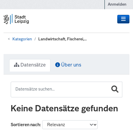
Zum Hauptinhalt wechseln
Anmelden
Kategorien
Landwirtschaft, Fischerei,...
Datensätze
Über uns
Keine Datensätze gefunden
Sortieren nach