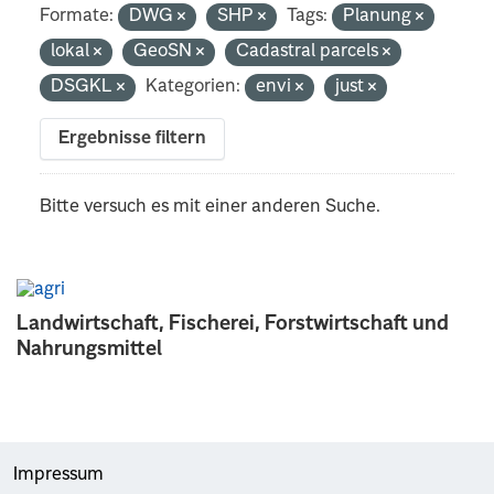
Formate:
DWG
SHP
Tags:
Planung
lokal
GeoSN
Cadastral parcels
DSGKL
Kategorien:
envi
just
Ergebnisse filtern
Bitte versuch es mit einer anderen Suche.
Landwirtschaft, Fischerei, Forstwirtschaft und
Nahrungsmittel
Impressum