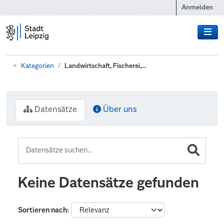
Zum Hauptinhalt wechseln
Anmelden
Kategorien
Landwirtschaft, Fischerei,...
Datensätze
Über uns
Keine Datensätze gefunden
Sortieren nach