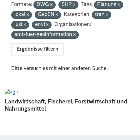
Formate:
DWG
SHP
Tags:
Planung
lokal
GeoSN
Kategorien:
tran
just
envi
Organisationen:
amt-fuer-geoinformation
Ergebnisse filtern
Bitte versuch es mit einer anderen Suche.
Landwirtschaft, Fischerei, Forstwirtschaft und
Nahrungsmittel