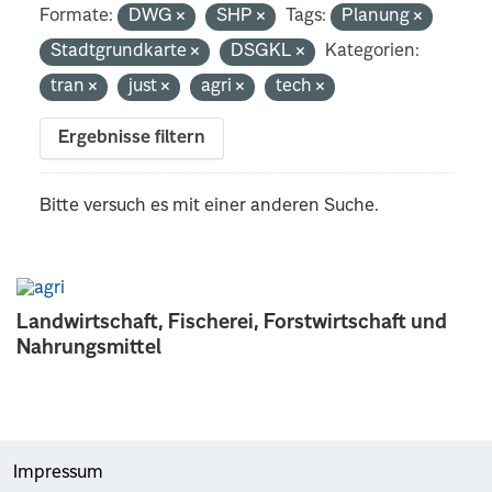
Formate:
DWG
SHP
Tags:
Planung
Stadtgrundkarte
DSGKL
Kategorien:
tran
just
agri
tech
Ergebnisse filtern
Bitte versuch es mit einer anderen Suche.
Landwirtschaft, Fischerei, Forstwirtschaft und
Nahrungsmittel
Impressum