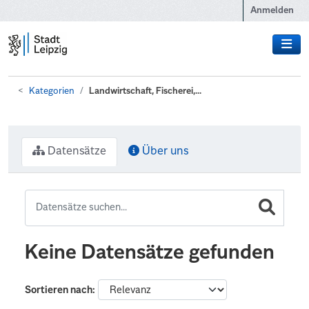
Zum Hauptinhalt wechseln
Anmelden
Kategorien
Landwirtschaft, Fischerei,...
Datensätze
Über uns
Keine Datensätze gefunden
Sortieren nach