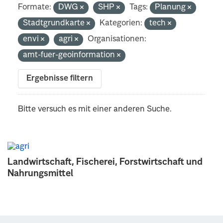
Formate:
DWG
SHP
Tags:
Planung
Stadtgrundkarte
Kategorien:
tech
envi
agri
Organisationen:
amt-fuer-geoinformation
Ergebnisse filtern
Bitte versuch es mit einer anderen Suche.
Landwirtschaft, Fischerei, Forstwirtschaft und
Nahrungsmittel