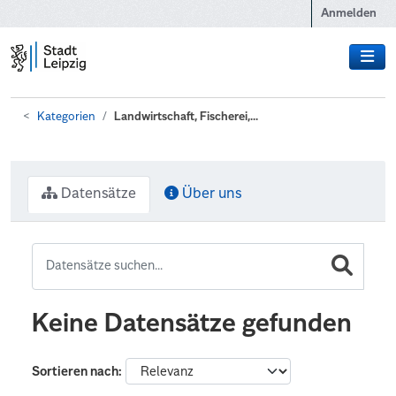
Zum Hauptinhalt wechseln
Anmelden
Kategorien
Landwirtschaft, Fischerei,...
Datensätze
Über uns
Keine Datensätze gefunden
Sortieren nach