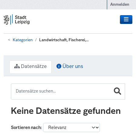
Zum Hauptinhalt wechseln
Anmelden
Kategorien
Landwirtschaft, Fischerei,...
Datensätze
Über uns
Keine Datensätze gefunden
Sortieren nach