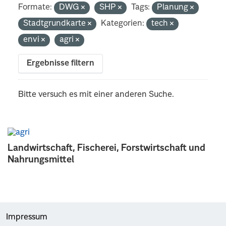
Formate:
DWG
SHP
Tags:
Planung
Stadtgrundkarte
Kategorien:
tech
envi
agri
Ergebnisse filtern
Bitte versuch es mit einer anderen Suche.
Landwirtschaft, Fischerei, Forstwirtschaft und
Nahrungsmittel
Impressum