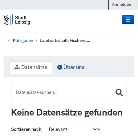
Zum Hauptinhalt wechseln
Anmelden
Kategorien
Landwirtschaft, Fischerei,...
Datensätze
Über uns
Keine Datensätze gefunden
Sortieren nach