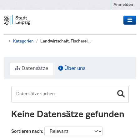
Zum Hauptinhalt wechseln
Anmelden
Kategorien
Landwirtschaft, Fischerei,...
Datensätze
Über uns
Keine Datensätze gefunden
Sortieren nach