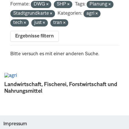
Formate:
DWG
SHP
Tags:
Planung
Stadtgrundkarte
Kategorien:
agri
tech
just
tran
Ergebnisse filtern
Bitte versuch es mit einer anderen Suche.
Landwirtschaft, Fischerei, Forstwirtschaft und
Nahrungsmittel
Impressum