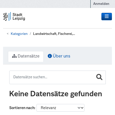
Zum Hauptinhalt wechseln
Anmelden
Kategorien
Landwirtschaft, Fischerei,...
Datensätze
Über uns
Keine Datensätze gefunden
Sortieren nach