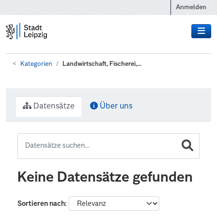
Zum Hauptinhalt wechseln
Anmelden
Kategorien
Landwirtschaft, Fischerei,...
Datensätze
Über uns
Keine Datensätze gefunden
Sortieren nach