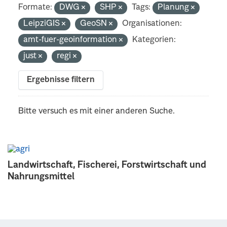
Formate:
DWG
SHP
Tags:
Planung
LeipziGIS
GeoSN
Organisationen:
amt-fuer-geoinformation
Kategorien:
just
regi
Ergebnisse filtern
Bitte versuch es mit einer anderen Suche.
Landwirtschaft, Fischerei, Forstwirtschaft und
Nahrungsmittel