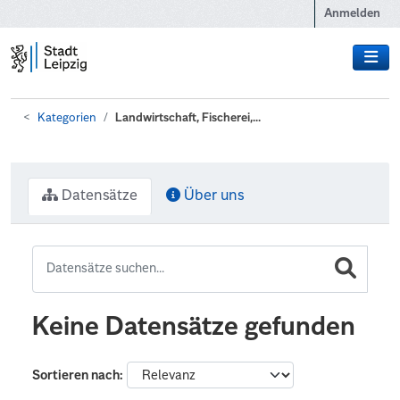
Zum Hauptinhalt wechseln
Anmelden
Kategorien
Landwirtschaft, Fischerei,...
Datensätze
Über uns
Keine Datensätze gefunden
Sortieren nach