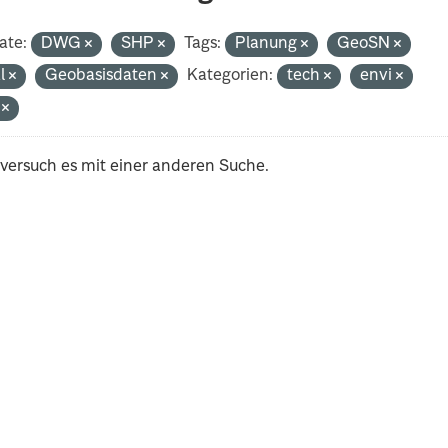
ate:
DWG
SHP
Tags:
Planung
GeoSN
al
Geobasisdaten
Kategorien:
tech
envi
i
 versuch es mit einer anderen Suche.