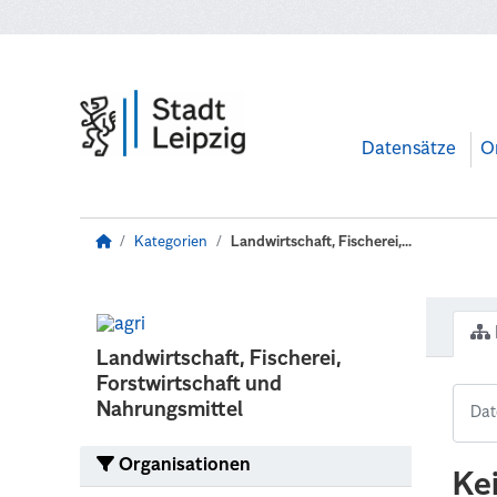
Zum Hauptinhalt wechseln
Datensätze
O
Kategorien
Landwirtschaft, Fischerei,...
Landwirtschaft, Fischerei,
Forstwirtschaft und
Nahrungsmittel
Organisationen
Ke