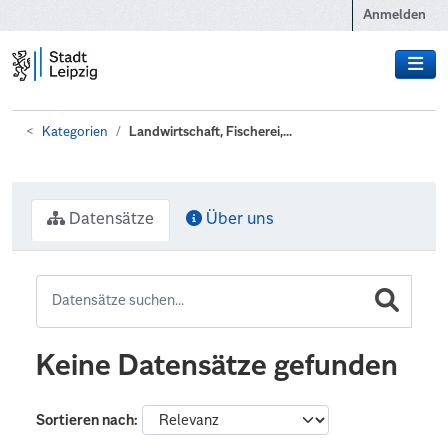
Zum Hauptinhalt wechseln
Anmelden
Kategorien
Landwirtschaft, Fischerei,...
Datensätze
Über uns
Keine Datensätze gefunden
Sortieren nach