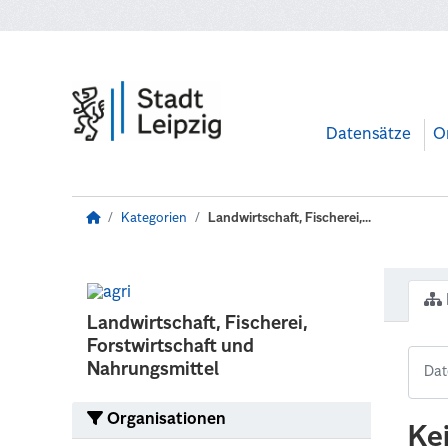
Zum Hauptinhalt wechseln
Datensätze
O
Kategorien
Landwirtschaft, Fischerei,...
Landwirtschaft, Fischerei,
Forstwirtschaft und
Nahrungsmittel
Organisationen
Ke