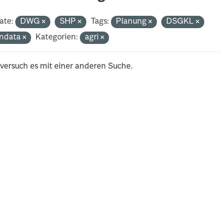
ate:
DWG
SHP
Tags:
Planung
DSGKL
ndata
Kategorien:
agri
 versuch es mit einer anderen Suche.