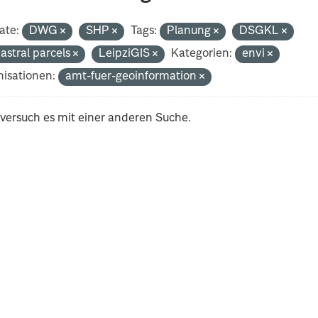
ate:
DWG
SHP
Tags:
Planung
DSGKL
astral parcels
LeipziGIS
Kategorien:
envi
isationen:
amt-fuer-geoinformation
 versuch es mit einer anderen Suche.