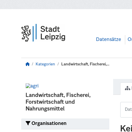
Zum Hauptinhalt wechseln
Datensätze
O
Kategorien
Landwirtschaft, Fischerei,...
Landwirtschaft, Fischerei,
Forstwirtschaft und
Nahrungsmittel
Organisationen
Ke