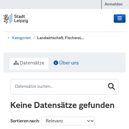
Zum Hauptinhalt wechseln
Anmelden
Kategorien
Landwirtschaft, Fischerei,...
Datensätze
Über uns
Keine Datensätze gefunden
Sortieren nach