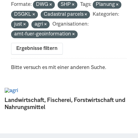
Formate:
DWG
SHP
Tags:
Planung
DSGKL
Cadastral parcels
Kategorien:
just
agri
Organisationen:
amt-fuer-geoinformation
Ergebnisse filtern
Bitte versuch es mit einer anderen Suche.
Landwirtschaft, Fischerei, Forstwirtschaft und
Nahrungsmittel