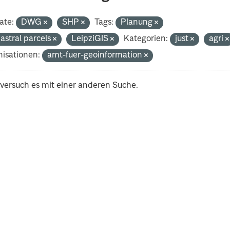
ate:
DWG
SHP
Tags:
Planung
astral parcels
LeipziGIS
Kategorien:
just
agri
isationen:
amt-fuer-geoinformation
 versuch es mit einer anderen Suche.