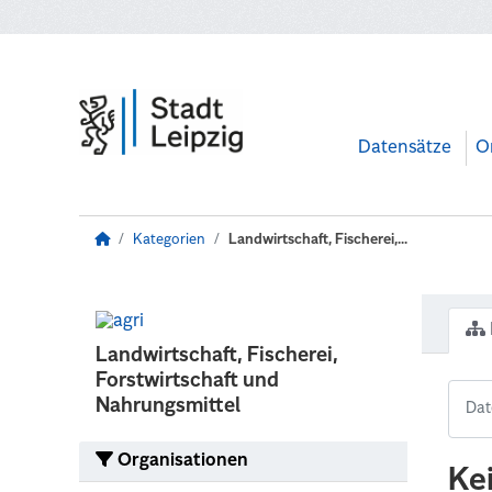
Zum Hauptinhalt wechseln
Datensätze
O
Kategorien
Landwirtschaft, Fischerei,...
Landwirtschaft, Fischerei,
Forstwirtschaft und
Nahrungsmittel
Organisationen
Ke