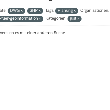
ate:
DWG
SHP
Tags:
Planung
Organisationen:
-fuer-geoinformation
Kategorien:
just
 versuch es mit einer anderen Suche.