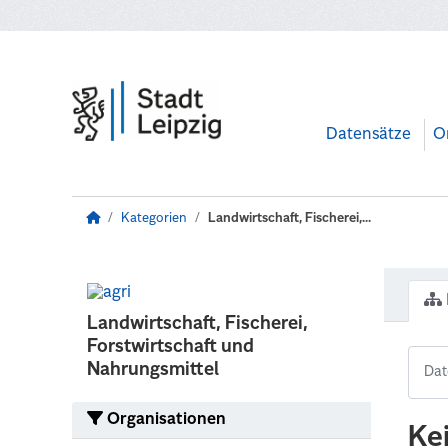
Zum Hauptinhalt wechseln
Datensätze
O
Kategorien
Landwirtschaft, Fischerei,...
Landwirtschaft, Fischerei,
Forstwirtschaft und
Nahrungsmittel
Organisationen
Ke