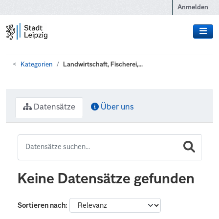
Zum Hauptinhalt wechseln
Anmelden
Kategorien
Landwirtschaft, Fischerei,...
Datensätze
Über uns
Keine Datensätze gefunden
Sortieren nach