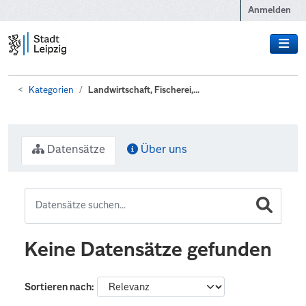
Zum Hauptinhalt wechseln
Anmelden
Kategorien
Landwirtschaft, Fischerei,...
Datensätze
Über uns
Keine Datensätze gefunden
Sortieren nach