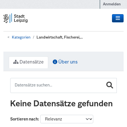
Zum Hauptinhalt wechseln
Anmelden
Kategorien
Landwirtschaft, Fischerei,...
Datensätze
Über uns
Keine Datensätze gefunden
Sortieren nach